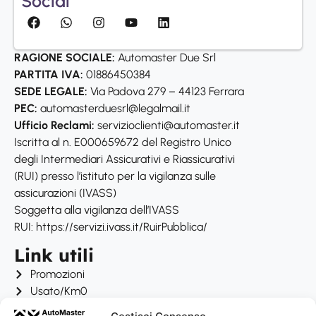
Social
RAGIONE SOCIALE:
Automaster Due Srl
PARTITA IVA:
01886450384
SEDE LEGALE:
Via Padova 279 – 44123 Ferrara
PEC:
automasterduesrl@legalmail.it
Ufficio Reclami:
servizioclienti@automaster.it
Iscritta al n. E000659672 del Registro Unico
degli Intermediari Assicurativi e Riassicurativi
(RUI) presso l’istituto per la vigilanza sulle
assicurazioni (IVASS)
Soggetta alla vigilanza dell’IVASS
RUI: https://servizi.ivass.it/RuirPubblica/
Link utili
Promozioni
Usato/Km0
Officina