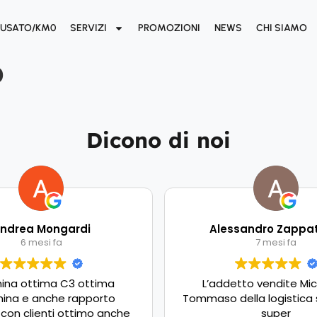
USATO/KM0
SERVIZI
PROMOZIONI
NEWS
CHI SIAMO
o
Dicono di noi
ndrea Mongardi
Alessandro Zappa
6 mesi fa
7 mesi fa
ina ottima C3 ottima
L’addetto vendite Mic
ina e anche rapporto
Tommaso della logistica 
 con clienti ottimo anche
super