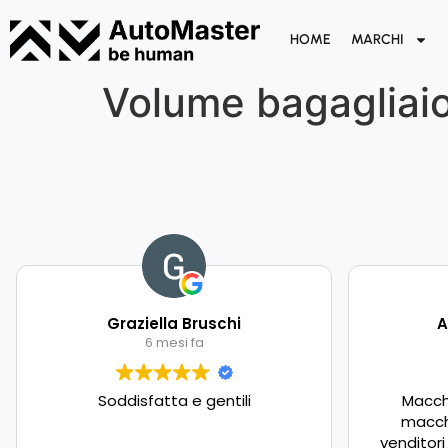
HOME
MARCHI
Volume bagagliai
Graziella Bruschi
A
6 mesi fa
Soddisfatta e gentili
Macch
macch
venditori